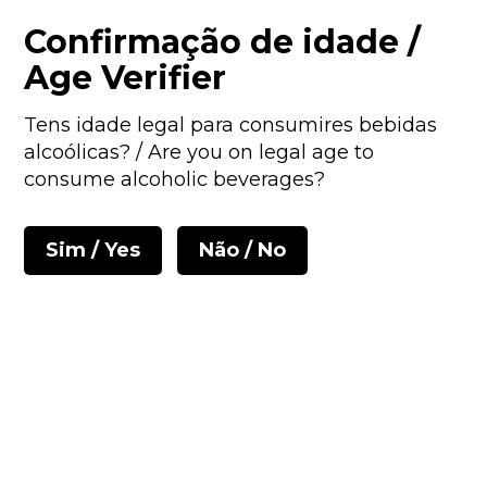
PORTES GRÁTIS PARA ENCOMENTAS ACIMA DE 50€ • ENVIOS EM
Confirmação de idade /
24/48 HORAS
Age Verifier
Tens idade legal para consumires bebidas
alcoólicas? / Are you on legal age to
consume alcoholic beverages?
Sim / Yes
Não / No