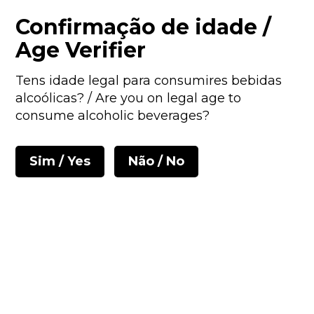
PORTES GRÁTIS PARA ENCOMENTAS ACIMA DE 50€ • ENVIOS EM
Confirmação de idade /
24/48 HORAS
Age Verifier
Tens idade legal para consumires bebidas
alcoólicas? / Are you on legal age to
consume alcoholic beverages?
Sim / Yes
Não / No