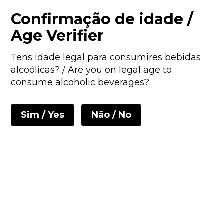
PORTES GRÁTIS PARA ENCOMENTAS ACIMA DE 50€ • ENVIOS EM
Confirmação de idade /
24/48 HORAS
Age Verifier
Tens idade legal para consumires bebidas
alcoólicas? / Are you on legal age to
consume alcoholic beverages?
Sim / Yes
Não / No