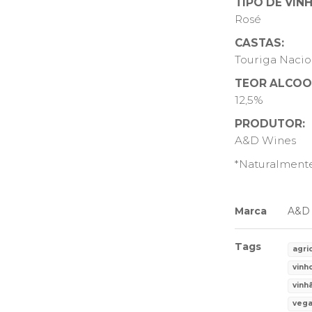
TIPO DE VINH
Rosé
CASTAS:
Touriga Nacio
TEOR ALCOO
12,5%
PRODUTOR:
A&D Wines
*Naturalmente
Marca
A&D
Tags
agri
vinh
vinh
veg