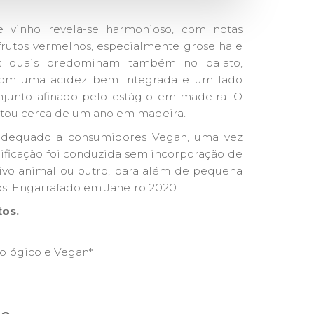
e vinho revela-se harmonioso, com notas
frutos vermelhos, especialmente groselha e
as quais predominam também no palato,
com uma acidez bem integrada e um lado
njunto afinado pelo estágio em madeira. O
tou cerca de um ano em madeira.
adequado a consumidores Vegan, uma vez
nificação foi conduzida sem incorporação de
ivo animal ou outro, para além de pequena
os. Engarrafado em Janeiro 2020.
tos.
iológico e Vegan*