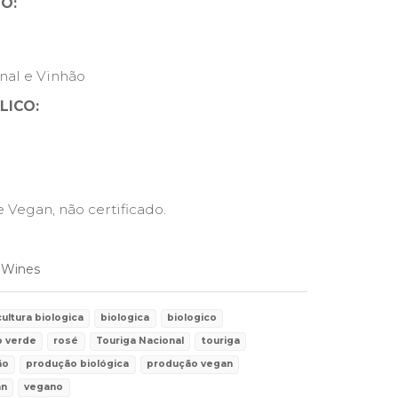
O:
nal e Vinhão
LICO:
 Vegan, não certificado.
 Wines
cultura biologica
biologica
biologico
o verde
rosé
Touriga Nacional
touriga
ão
produção biológica
produção vegan
an
vegano