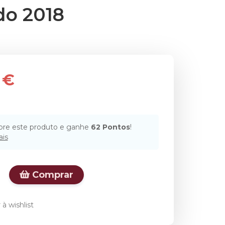
do 2018
 €
re este produto e ganhe
62
Pontos
!
ais
Comprar
à wishlist